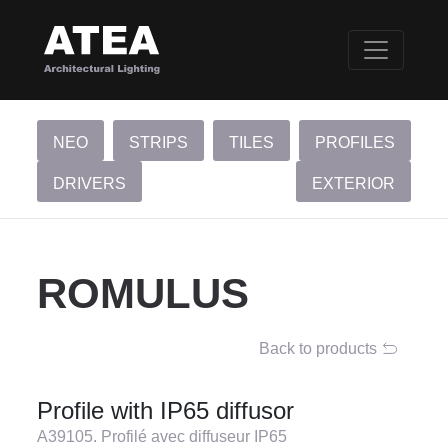
NEO
STRIPS
TILES
PROFILES
DRIVERS
EXTERIOR
ROMULUS
Back to products
Profile with IP65 diffusor
A39105. Profilé avec diffuseur IP65