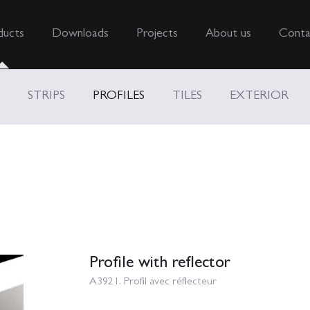
ducts
Downloads
Projects
About us
Conta
STRIPS
PROFILES
TILES
EXTERIOR
Profile with reflector
A3921. Profil avec réflecteur