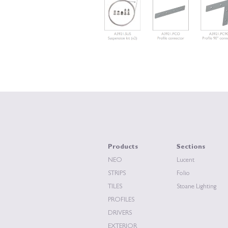
Products
Sections
NEO
Lucent
STRIPS
Folio
TILES
Stoane Lighting
PROFILES
DRIVERS
EXTERIOR