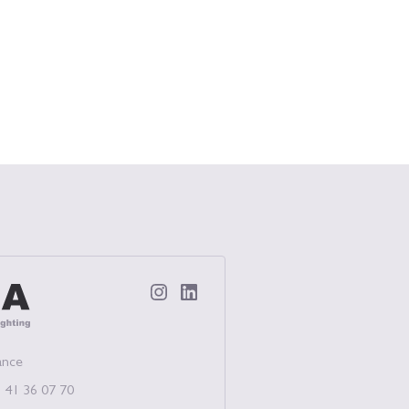
ectual Lighting
ance
 41 36 07 70