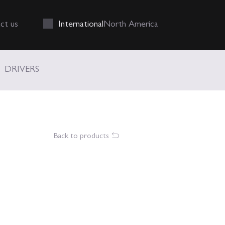
Int
ernational
N
orth
A
merica
ct us
DRIVERS
Back to products