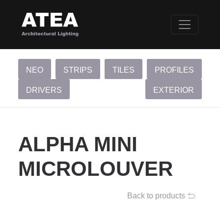
NEO
STRIPS
TILES
PROFILES
DRIVERS
EXTERIOR
ALPHA MINI
MICROLOUVER
Back to products